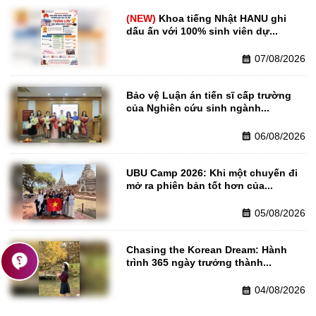
Khoa tiếng Nhật HANU ghi 
dấu ấn với 100% sinh viên dự...
07/08/2026
calendar_month
Bảo vệ Luận án tiến sĩ cấp trường 
của Nghiên cứu sinh ngành...
06/08/2026
calendar_month
UBU Camp 2026: Khi một chuyến đi 
mở ra phiên bản tốt hơn của...
05/08/2026
calendar_month
Chasing the Korean Dream: Hành 
contact_support
trình 365 ngày trưởng thành...
04/08/2026
calendar_month