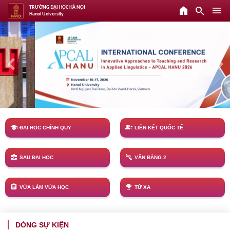
home
search
menu
TRƯỜNG ĐẠI HỌC HÀ NỘI
Hanoi University
keyboard_arrow_left
keyboard_arrow_right
school
group_add
ĐẠI HỌC CHÍNH QUY
LIÊN KẾT QUỐC TẾ
business_center
connect_without_contact
SAU ĐẠI HỌC
VĂN BẰNG 2
assignment
emoji_events
VỪA LÀM VỪA HỌC
TỪ XA
DÒNG SỰ KIỆN