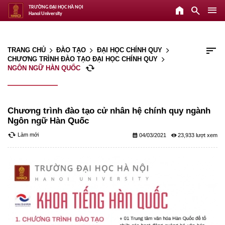
home
search
menu
TRƯỜNG ĐẠI HỌC HÀ NỘI
Hanoi University
sort
TRANG CHỦ
ĐÀO TẠO
ĐẠI HỌC CHÍNH QUY
arrow_forward_ios
arrow_forward_ios
arrow_forward_ios
CHƯƠNG TRÌNH ĐÀO TẠO ĐẠI HỌC CHÍNH QUY
arrow_forward_ios
cached
NGÔN NGỮ HÀN QUỐC
Chương trình đào tạo cử nhân hệ chính quy ngành
Ngôn ngữ Hàn Quốc
cached
Làm mới
calendar_month
remove_red_eye
04/03/2021
23,933